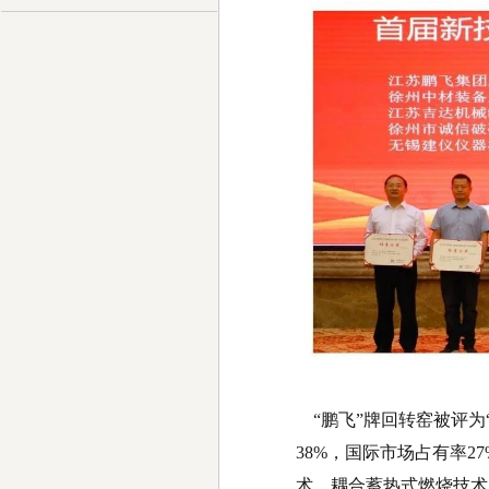
“鹏飞”牌回转窑被评为
38%，国际市场占有率
术，耦合
蓄热式燃烧技术