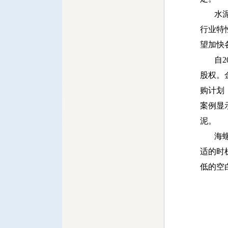
水泥企
行业特
望加快
自20
股权。
购计划
案例显
泥。
海螺水
适的时
低的空