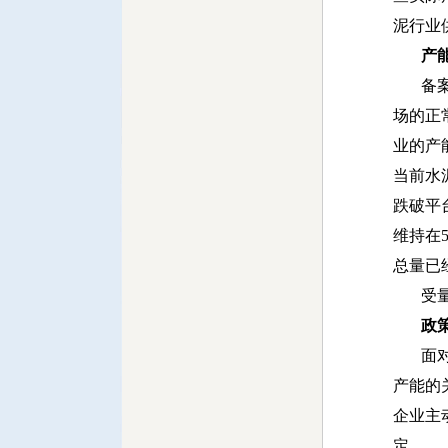
泥行业
产能错
备案产
场的正
业的产
当前水
跌破平
维持在
总量已
受量价
政策市
面对产
产能的
企业主
定。