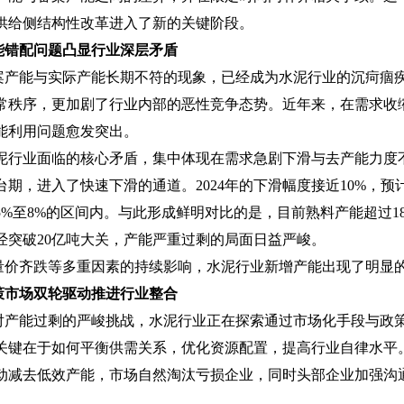
供给侧结构性改革进入了新的关键阶段。
配问题凸显行业深层矛盾
能与实际产能长期不符的现象，已经成为水泥行业的沉疴痼疾
常秩序，更加剧了行业内部的恶性竞争态势。近年来，在需求收
能利用问题愈发突出。
泥行业面临的核心矛盾，集中体现在需求急剧下滑与去产能力度
台期，进入了快速下滑的通道。2024年的下滑幅度接近10%，预
5%至8%的区间内。与此形成鲜明对比的是，目前熟料产能超过1
经突破20亿吨大关，产能严重过剩的局面日益严峻。
齐跌等多重因素的持续影响，水泥行业新增产能出现了明显
场双轮驱动推进行业整合
能过剩的严峻挑战，水泥行业正在探索通过市场化手段与政策
关键在于如何平衡供需关系，优化资源配置，提高行业自律水平
动减去低效产能，市场自然淘汰亏损企业，同时头部企业加强沟